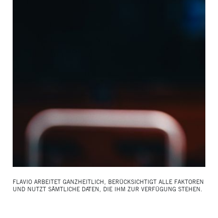
FLAVIO ARBEITET GANZHEITLICH, BERÜCKSICHTIGT ALLE FAKTOREN
UND NUTZT SÄMTLICHE DATEN, DIE IHM ZUR VERFÜGUNG STEHEN.