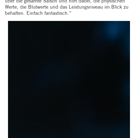
über die gesamte Saison und hilft dabei, die physischen
Werte, die Blutwerte und das Leistungsniveau im Blick zu
behalten. Einfach fantastisch.“