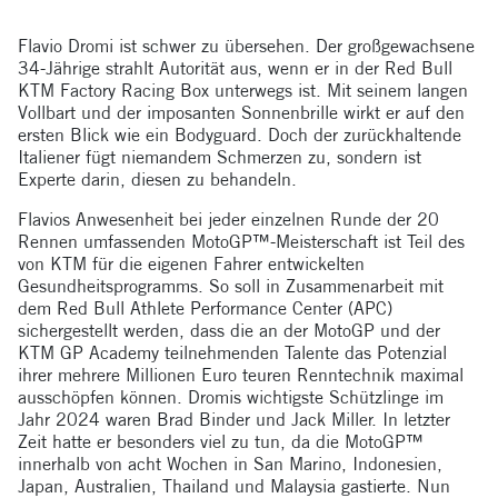
Flavio Dromi ist schwer zu übersehen. Der großgewachsene
34-Jährige strahlt Autorität aus, wenn er in der Red Bull
KTM Factory Racing Box unterwegs ist. Mit seinem langen
Vollbart und der imposanten Sonnenbrille wirkt er auf den
ersten Blick wie ein Bodyguard. Doch der zurückhaltende
Italiener fügt niemandem Schmerzen zu, sondern ist
Experte darin, diesen zu behandeln.
Flavios Anwesenheit bei jeder einzelnen Runde der 20
Rennen umfassenden MotoGP™-Meisterschaft ist Teil des
von KTM für die eigenen Fahrer entwickelten
Gesundheitsprogramms. So soll in Zusammenarbeit mit
dem Red Bull Athlete Performance Center (APC)
sichergestellt werden, dass die an der MotoGP und der
KTM GP Academy teilnehmenden Talente das Potenzial
ihrer mehrere Millionen Euro teuren Renntechnik maximal
ausschöpfen können. Dromis wichtigste Schützlinge im
Jahr 2024 waren Brad Binder und Jack Miller. In letzter
Zeit hatte er besonders viel zu tun, da die MotoGP™
innerhalb von acht Wochen in San Marino, Indonesien,
Japan, Australien, Thailand und Malaysia gastierte. Nun