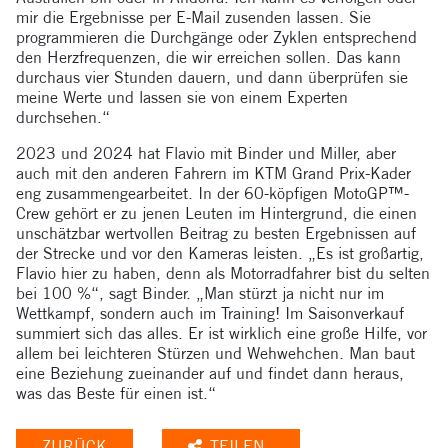
mir die Ergebnisse per E-Mail zusenden lassen. Sie
programmieren die Durchgänge oder Zyklen entsprechend
den Herzfrequenzen, die wir erreichen sollen. Das kann
durchaus vier Stunden dauern, und dann überprüfen sie
meine Werte und lassen sie von einem Experten
durchsehen.“
2023 und 2024 hat Flavio mit Binder und Miller, aber
auch mit den anderen Fahrern im KTM Grand Prix-Kader
eng zusammengearbeitet. In der 60-köpfigen MotoGP™-
Crew gehört er zu jenen Leuten im Hintergrund, die einen
unschätzbar wertvollen Beitrag zu besten Ergebnissen auf
der Strecke und vor den Kameras leisten. „Es ist großartig,
Flavio hier zu haben, denn als Motorradfahrer bist du selten
bei 100 %“, sagt Binder. „Man stürzt ja nicht nur im
Wettkampf, sondern auch im Training! Im Saisonverkauf
summiert sich das alles. Er ist wirklich eine große Hilfe, vor
allem bei leichteren Stürzen und Wehwehchen. Man baut
eine Beziehung zueinander auf und findet dann heraus,
was das Beste für einen ist.“
ZURÜCK
TEILEN