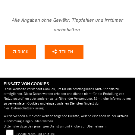
Alle Angaben ohne Gewähr. Tippfehler und Irrtümer
vorbehalten.
ZURÜCK
TEILEN
EINSATZ VON COOKIES
Diese Webseite verwendet Cookies, um Dir ein bestmögliches Surf-Erlebnis zu
ermöglichen. Diese Daten werden erhoben und dienen nicht für die Erstellung von
Nutzungsprofilen oder anderer weiterführender Verwendung. Sämtliche Informationen
zu verwendeten Cookies und eingebundenen Diensten findest du
AGB
hier:
Datenschutzerklärung
Wir verwenden auf dieser Website folgende Dienste, welche erst nach deiner aktiven
IMPRESSUM
Zustimmung eingebunden werden.
Bitte hake dazu den jeweiligen Dienst an und klicke auf Übernehmen:
DATENSCHUTZ
Google Maps und Youtube