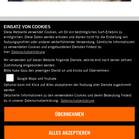
EINSATZ VON COOKIES
Diese Webseite verwendet Cookies, um Dir ein bestmögliches Surf-Erlebnis zu
ermöglichen. Diese Daten werden erhoben und dienen nicht für die Erstellung von
Nutzungsprofilen oder anderer weiterführender Verwendung. Sämtliche Informationen
zu verwendeten Cookies und eingebundenen Diensten findest du
AGB
hier:
Datenschutzerklärung
IMPRESSUM
Wir verwenden auf dieser Website folgende Dienste, welche erst nach deiner aktiven
Zustimmung eingebunden werden.
Bitte hake dazu den jeweiligen Dienst an und klicke auf Übernehmen:
DATENSCHUTZ
Google Maps und Youtube
DISCLAIMER
Optional kann mit Klick auf Alles akzeptieren der Nutzung aller Dienste zugestimmt
werden
BARRIEREFREIHEIT
Detailierte Informationen zu den verwendeten Cookies und deren Bedeutung findest
du in unserer Datenschutzerklärung:
Datenschutzerklärung
ÜBERNEHMEN
ALLES AKZEPTIEREN